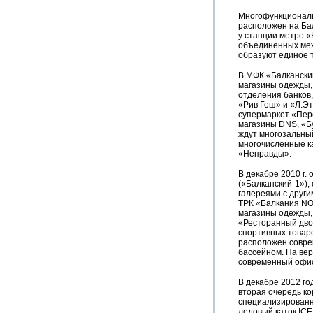
Многофункциональ
расположен на Ба
у станции метро «
объединенных меж
образуют единое т
В МФК «Балканск
магазины одежды, 
отделения банков
«Рив Гош» и «Л.Э
супермаркет «Пер
магазины DNS, «Бу
ждут многозальны
многочисленные к
«Неправды».
В декабре 2010 г.
(«Балканский-1»)
галереями с други
ТРК «Балкания NO
магазины одежды, 
«Ресторанный двор
спортивных товар
расположен соврем
бассейном. На ве
современный офи
В декабре 2012 го
вторая очередь ко
специализированн
ледовый каток IC