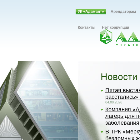
УК «Адамант»
Арендаторам
Контакты
Нет коррупции
Новости
Пятая выста
расстались»
04.08.2026
Компания «А
лагерь для 
заболевания
В ТРК «Мерк
бездомных ж