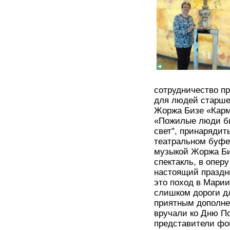
сотрудничество п
для людей старше
Жоржа Бизе «Карм
«Пожилые люди бы
свет", принарядит
театральном буфе
музыкой Жоржа Би
спектакль, в опер
настоящий праздн
это поход в Марии
слишком дороги д
приятным дополне
вручали ко Дню П
представители фо