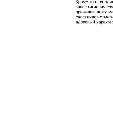
Кроме того, холд
запас гигиеническ
проживающих само
счастливо» отмет
адресный характе