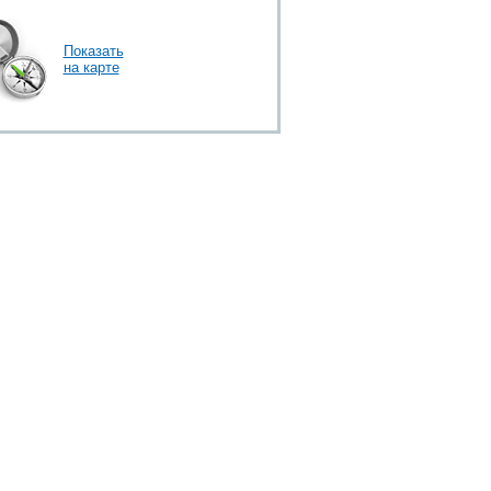
Сити», кофейня «Шоколадница»,
сно - и точка», а также чайхана
Показать
на карте