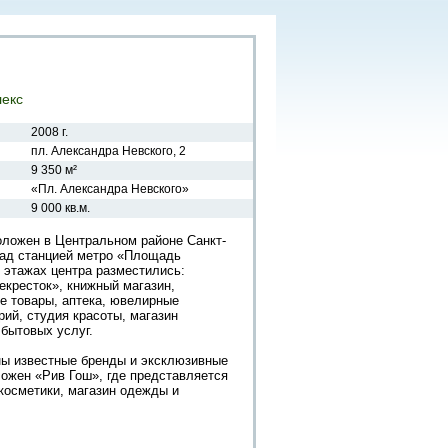
екс
2008 г.
пл. Александра Невского, 2
9 350 м²
«Пл. Александра Невского»
9 000 кв.м.
оложен в Центральном районе Санкт-
над станцией метро «Площадь
 этажах центра разместились:
екресток», книжный магазин,
е товары, аптека, ювелирные
рий, студия красоты, магазин
 бытовых услуг.
ны известные бренды и эксклюзивные
ожен «Рив Гош», где представляется
осметики, магазин одежды и
лько точек питания: ресторан с