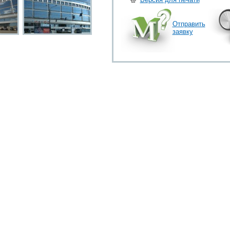
универсальной кухней «Токио 
ресторан быстрого питания «Вку
«Анхор».
Отправить
заявку