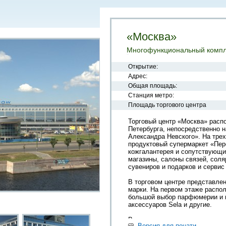
«Москва»
Многофункциональный компл
Открытие:
Адрес:
Общая площадь:
Станция метро:
Площадь торгового центра
Торговый центр «Москва» расп
Петербурга, непосредственно 
Александра Невского». На трех
продуктовый супермаркет «Пер
кожгалантерея и сопутствующи
магазины, салоны связей, соля
сувениров и подарков и сервис
В торговом центре представле
марки. На первом этаже распол
большой выбор парфюмерии и к
аксессуаров Sela и другие.
В здании центра имеется неско
Версия для печати